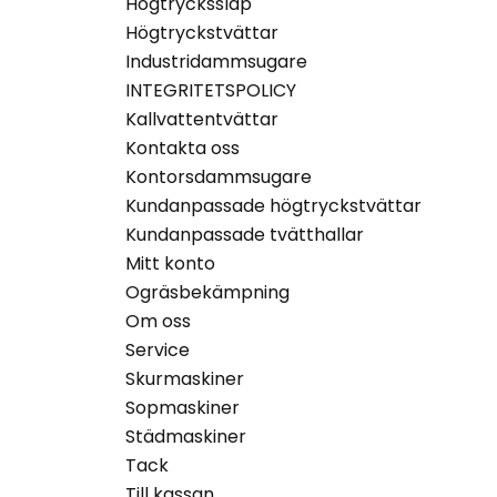
Högtryckssläp
Högtryckstvättar
Industridammsugare
INTEGRITETSPOLICY
Kallvattentvättar
Kontakta oss
Kontorsdammsugare
Kundanpassade högtryckstvättar
Kundanpassade tvätthallar
Mitt konto
Ogräsbekämpning
Om oss
Service
Skurmaskiner
Sopmaskiner
Städmaskiner
Tack
Till kassan