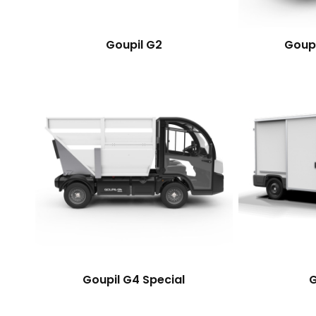
Goupil G2
Goupi
Goupil G4 Special
G