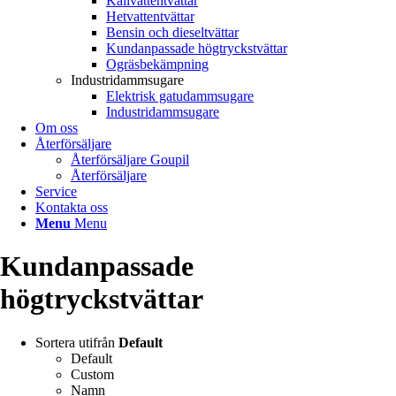
Kallvattentvättar
Hetvattentvättar
Bensin och dieseltvättar
Kundanpassade högtryckstvättar
Ogräsbekämpning
Industridammsugare
Elektrisk gatudammsugare
Industridammsugare
Om oss
Återförsäljare
Återförsäljare Goupil
Återförsäljare
Service
Kontakta oss
Menu
Menu
Kundanpassade
högtryckstvättar
Sortera utifrån
Default
Default
Custom
Namn