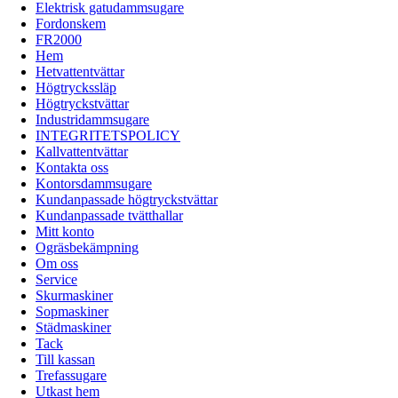
Elektrisk gatudammsugare
Fordonskem
FR2000
Hem
Hetvattentvättar
Högtryckssläp
Högtryckstvättar
Industridammsugare
INTEGRITETSPOLICY
Kallvattentvättar
Kontakta oss
Kontorsdammsugare
Kundanpassade högtryckstvättar
Kundanpassade tvätthallar
Mitt konto
Ogräsbekämpning
Om oss
Service
Skurmaskiner
Sopmaskiner
Städmaskiner
Tack
Till kassan
Trefassugare
Utkast hem