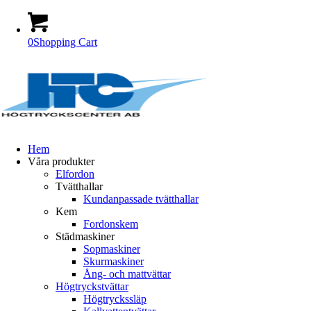
0
Shopping Cart
Hem
Våra produkter
Elfordon
Tvätthallar
Kundanpassade tvätthallar
Kem
Fordonskem
Städmaskiner
Sopmaskiner
Skurmaskiner
Ång- och mattvättar
Högtryckstvättar
Högtryckssläp