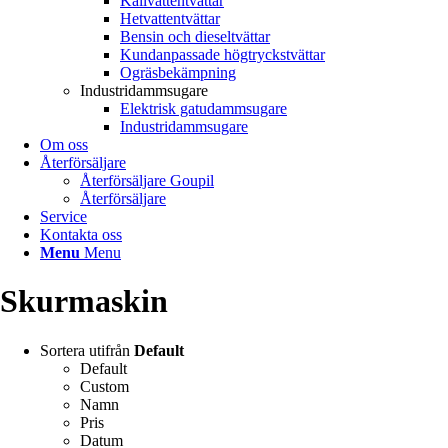
Kallvattentvättar
Hetvattentvättar
Bensin och dieseltvättar
Kundanpassade högtryckstvättar
Ogräsbekämpning
Industridammsugare
Elektrisk gatudammsugare
Industridammsugare
Om oss
Återförsäljare
Återförsäljare Goupil
Återförsäljare
Service
Kontakta oss
Menu
Menu
Skurmaskin
Sortera utifrån
Default
Default
Custom
Namn
Pris
Datum