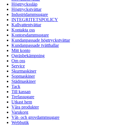
Högtryckssläp
Högtryckstvättar
Industridammsugare
INTEGRITETSPOLICY
Kallvattentvättar
Kontakta oss
Kontorsdammsugare
Kundanpassade högtryckstvättar
Kundanpassade tvätthallar
Mitt konto
Ogräsbekämpning
Om oss
Service
Skurmaskiner
Sopmaskiner
Städmaskiner
Tack
Till kassan
Trefassugare
Utkast hem
Våra produkter
Varukorg
Våt- och grovdammsugare
Webbutik