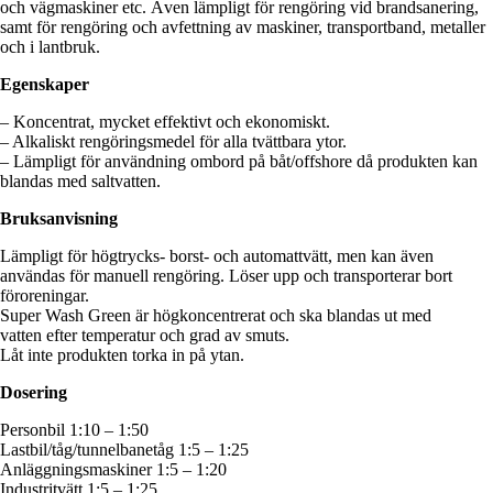
och vägmaskiner etc. Även lämpligt för rengöring vid brandsanering,
samt för rengöring och avfettning av maskiner, transportband, metaller
och i lantbruk.
Egenskaper
– Koncentrat, mycket effektivt och ekonomiskt.
– Alkaliskt rengöringsmedel för alla tvättbara ytor.
– Lämpligt för användning ombord på båt/offshore då produkten kan
blandas med saltvatten.
Bruksanvisning
Lämpligt för högtrycks- borst- och automattvätt, men kan även
användas för manuell rengöring. Löser upp och transporterar bort
föroreningar.
Super Wash Green är högkoncentrerat och ska blandas ut med
vatten efter temperatur och grad av smuts.
Låt inte produkten torka in på ytan.
Dosering
Personbil 1:10 – 1:50
Lastbil/tåg/tunnelbanetåg 1:5 – 1:25
Anläggningsmaskiner 1:5 – 1:20
Industritvätt 1:5 – 1:25