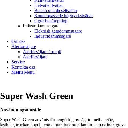
Kallvattentvättar
Hetvattentvättar
Bensin och dieseltvättar
Kundanpassade högtryckstvättar
Ogräsbekämpning
Industridammsugare
Elektrisk gatudammsugare
Industridammsugare
Om oss
Återförsäljare
Återförsäljare Goupil
Återförsäljare
Service
Kontakta oss
Menu
Menu
Super Wash Green
Användningsområde
Super Wash Green använts för rengöring av tåg, tunnelbanetåg,
lastbilar, truckar, kapell, containrar, traktorer, lantbruksmaskiner, gräv-