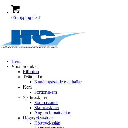
0
Shopping Cart
Hem
Våra produkter
Elfordon
Tvätthallar
Kundanpassade tvätthallar
Kem
Fordonskem
Städmaskiner
Sopmaskiner
Skurmaskiner
Ång- och mattvättar
Högtryckstvättar
Högtryckssläp