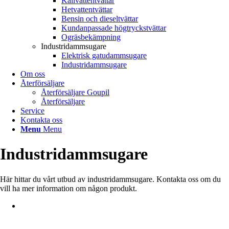
Kallvattentvättar
Hetvattentvättar
Bensin och dieseltvättar
Kundanpassade högtryckstvättar
Ogräsbekämpning
Industridammsugare
Elektrisk gatudammsugare
Industridammsugare
Om oss
Återförsäljare
Återförsäljare Goupil
Återförsäljare
Service
Kontakta oss
Menu
Menu
Industridammsugare
Här hittar du vårt utbud av industridammsugare. Kontakta oss om du
vill ha mer information om någon produkt.