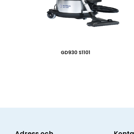
GD930 S1101
Adress och
Konta