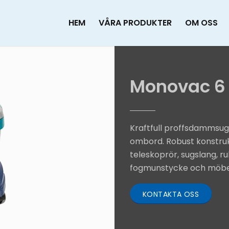
HEM
VÅRA PRODUKTER
OM OSS
Monovac 6
Kraftfull proffsdammsuga
ombord. Robust konstrukt
teleskoprör, sugslang, 
fogmunstycke och möb
KONTAKTA OSS