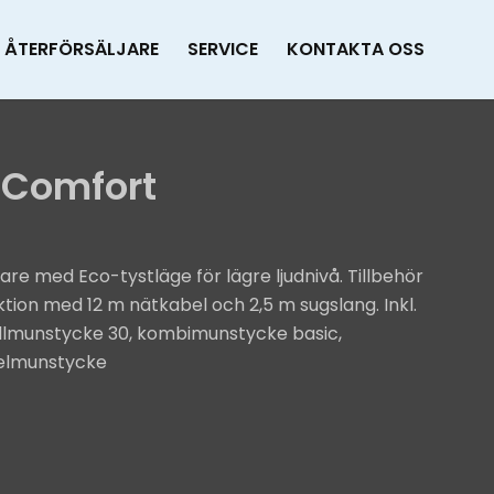
ÅTERFÖRSÄLJARE
SERVICE
KONTAKTA OSS
 Comfort
re med Eco-tystläge för lägre ljudnivå. Tillbehör
ion med 12 m nätkabel och 2,5 m sugslang. Inkl.
rullmunstycke 30, kombimunstycke basic,
elmunstycke