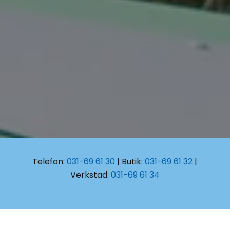
Telefon:
031-69 61 30
| Butik:
031-69 61 32
|
Verkstad:
031-69 61 34