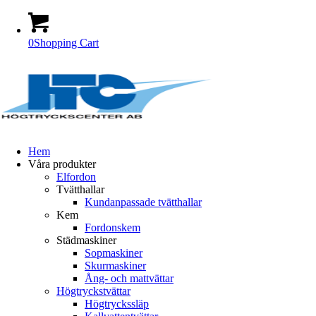
0
Shopping Cart
Hem
Våra produkter
Elfordon
Tvätthallar
Kundanpassade tvätthallar
Kem
Fordonskem
Städmaskiner
Sopmaskiner
Skurmaskiner
Ång- och mattvättar
Högtryckstvättar
Högtryckssläp