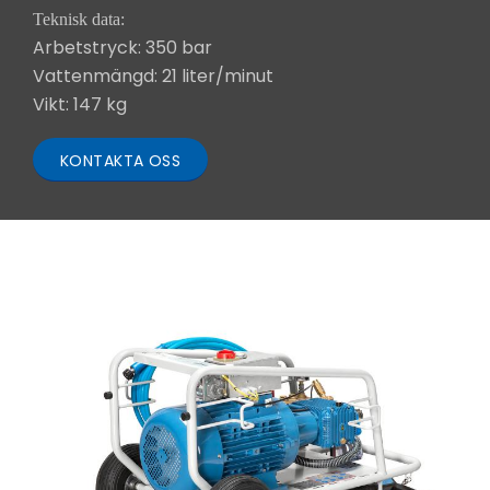
Teknisk data:
Arbetstryck: 350 bar
Vattenmängd: 21 liter/minut
Vikt: 147 kg
KONTAKTA OSS