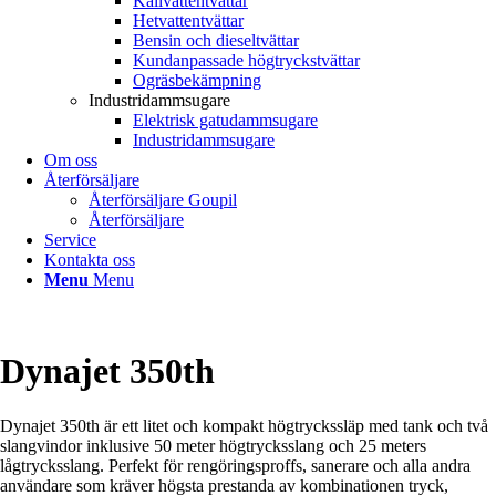
Kallvattentvättar
Hetvattentvättar
Bensin och dieseltvättar
Kundanpassade högtryckstvättar
Ogräsbekämpning
Industridammsugare
Elektrisk gatudammsugare
Industridammsugare
Om oss
Återförsäljare
Återförsäljare Goupil
Återförsäljare
Service
Kontakta oss
Menu
Menu
Dynajet 350th
Dynajet 350th är ett litet och kompakt högtryckssläp med tank och två
slangvindor inklusive 50 meter högtrycksslang och 25 meters
lågtrycksslang. Perfekt för rengöringsproffs, sanerare och alla andra
användare som kräver högsta prestanda av kombinationen tryck,