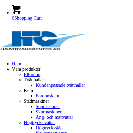
0
Shopping Cart
Hem
Våra produkter
Elfordon
Tvätthallar
Kundanpassade tvätthallar
Kem
Fordonskem
Städmaskiner
Sopmaskiner
Skurmaskiner
Ång- och mattvättar
Högtryckstvättar
Högtryckssläp