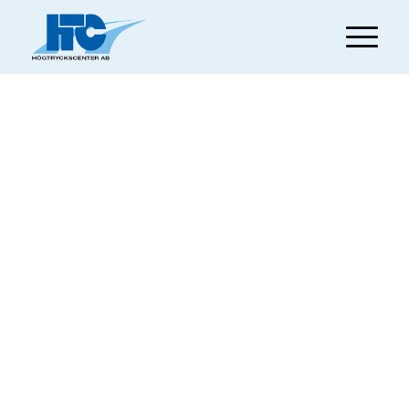
T40W är en industridammsugare för
upptagning av stora mängder lätta partiklar.
Den finns med 50 eller 100 liters behållare och
kan även utrustas med plastsäck GU. (Gravity
unload) Komplettera med Hepa-filter och
huvudfilter i M-klass.
T40W IC är idealisk för upptagning av stora