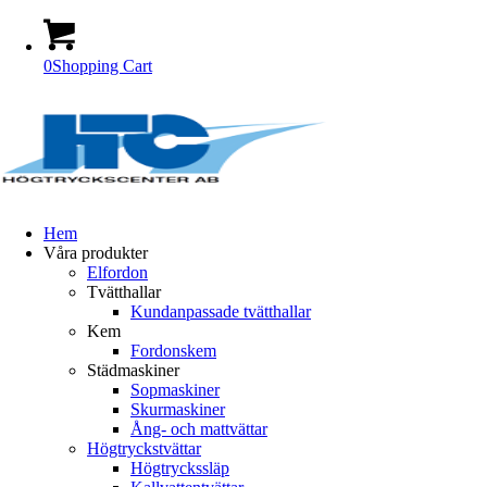
0
Shopping Cart
Hem
Våra produkter
Elfordon
Tvätthallar
Kundanpassade tvätthallar
Kem
Fordonskem
Städmaskiner
Sopmaskiner
Skurmaskiner
Ång- och mattvättar
Högtryckstvättar
Högtryckssläp