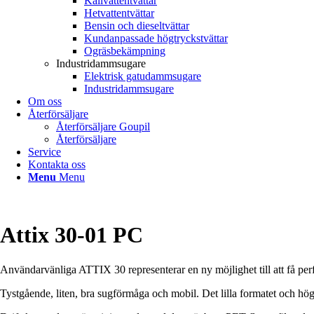
Kallvattentvättar
Hetvattentvättar
Bensin och dieseltvättar
Kundanpassade högtryckstvättar
Ogräsbekämpning
Industridammsugare
Elektrisk gatudammsugare
Industridammsugare
Om oss
Återförsäljare
Återförsäljare Goupil
Återförsäljare
Service
Kontakta oss
Menu
Menu
Attix 30-01 PC
Användarvänliga ATTIX 30 representerar en ny möjlighet till att få perf
Tystgående, liten, bra sugförmåga och mobil. Det lilla formatet och hög