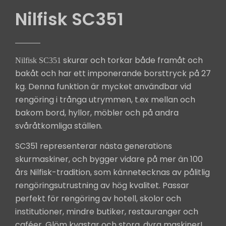
Nilfisk SC351
skurar och torkar både framåt och
Nilfisk SC351
bakåt och har ett imponerande borsttryck på 27
kg. Denna funktion är mycket användbar vid
rengöring i trånga utrymmen, t.ex mellan och
bakom bord, hyllor, möbler och på andra
svåråtkomliga ställen.
SC351 representerar nästa generations
skurmaskiner, och bygger vidare på mer än 100
års Nilfisk-tradition, som kännetecknas av pålitlig
rengöringsutrustning av hög kvalitet. Passar
perfekt för rengöring av hotell, skolor och
institutioner, mindre butiker, restauranger och
caféer. Glöm kvastar och stora, dyra maskiner!