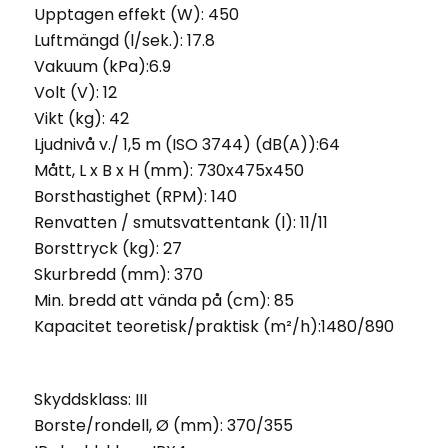
Upptagen effekt (W): 450
Luftmängd (l/sek.): 17.8
Vakuum (kPa):6.9
Volt (V): 12
Vikt (kg): 42
Ljudnivå v./ 1,5 m (ISO 3744) (dB(A)):64
Mått, L x B x H (mm): 730x475x450
Borsthastighet (RPM): 140
Renvatten / smutsvattentank (l): 11/11
Borsttryck (kg): 27
Skurbredd (mm): 370
Min. bredd att vända på (cm): 85
Kapacitet teoretisk/praktisk (m²/h):1480/890
Skyddsklass: III
Borste/rondell, Ø (mm): 370/355