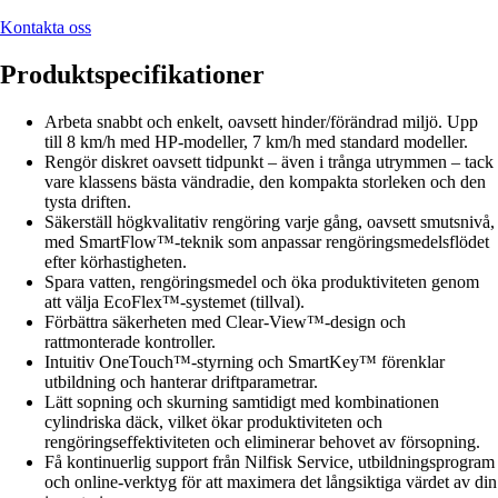
Kontakta oss
Produktspecifikationer
Arbeta snabbt och enkelt, oavsett hinder/förändrad miljö. Upp
till 8 km/h med HP-modeller, 7 km/h med standard modeller.
Rengör diskret oavsett tidpunkt – även i trånga utrymmen – tack
vare klassens bästa vändradie, den kompakta storleken och den
tysta driften.
Säkerställ högkvalitativ rengöring varje gång, oavsett smutsnivå,
med SmartFlow™-teknik som anpassar rengöringsmedelsflödet
efter körhastigheten.
Spara vatten, rengöringsmedel och öka produktiviteten genom
att välja EcoFlex™-systemet (tillval).
Förbättra säkerheten med Clear-View™-design och
rattmonterade kontroller.
Intuitiv OneTouch™-styrning och SmartKey™ förenklar
utbildning och hanterar driftparametrar.
Lätt sopning och skurning samtidigt med kombinationen
cylindriska däck, vilket ökar produktiviteten och
rengöringseffektiviteten och eliminerar behovet av försopning.
Få kontinuerlig support från Nilfisk Service, utbildningsprogram
och online-verktyg för att maximera det långsiktiga värdet av din