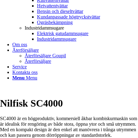
Kallvattentvättar
Hetvattentvättar
Bensin och dieseltvättar
Kundanpassade högtryckstvättar
Ogräsbekämpning
Industridammsugare
Elektrisk gatudammsugare
Industridammsugare
Om oss
Återförsäljare
Återförsäljare Goupil
Återförsäljare
Service
Kontakta oss
Menu
Menu
Nilfisk SC4000
SC4000 är en högproduktiv, kommersiell åkbar kombiskurmaskin som
är idealisk för rengöring av både stora, öppna ytor och små utrymmen.
Med en kompakt design är den enkel att manövrera i trånga utrymmen
och kan passera genom dörröppningar av standardstorlek.