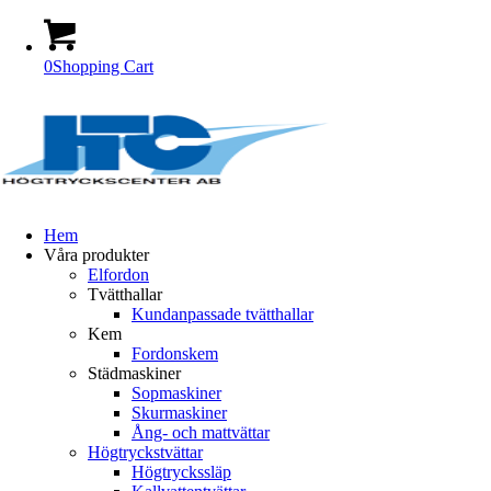
0
Shopping Cart
Hem
Våra produkter
Elfordon
Tvätthallar
Kundanpassade tvätthallar
Kem
Fordonskem
Städmaskiner
Sopmaskiner
Skurmaskiner
Ång- och mattvättar
Högtryckstvättar
Högtryckssläp