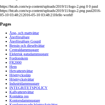
https://htcab.com/wp-content/uploads/2019/11/logo-2.png
0
0
paul
https://htcab.com/wp-content/uploads/2019/11/logo-2.png
paul
2016-
05-10 03:48:21
2016-05-10 03:48:21
Hello world!
Pages
Ång- och mattvättar
Återförsäljare
Återförsäljare Goupil
Bensin och dieseltvättar
Centraldammsugare
Elektrisk gatudammsugare
Fordonskem
FR2000
Hem
Hetvattentvättar
Högtryckssläp
Högtryckstvättar
Industridammsugare
INTEGRITETSPOLICY
Kallvattentvättar
Kontakta oss
Kontorsdammsugare
Kundanpassade högtryckstvättar