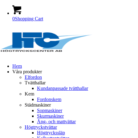
0
Shopping Cart
Hem
Våra produkter
Elfordon
Tvätthallar
Kundanpassade tvätthallar
Kem
Fordonskem
Städmaskiner
Sopmaskiner
Skurmaskiner
Ång- och mattvättar
Högtryckstvättar
Högtryckssläp