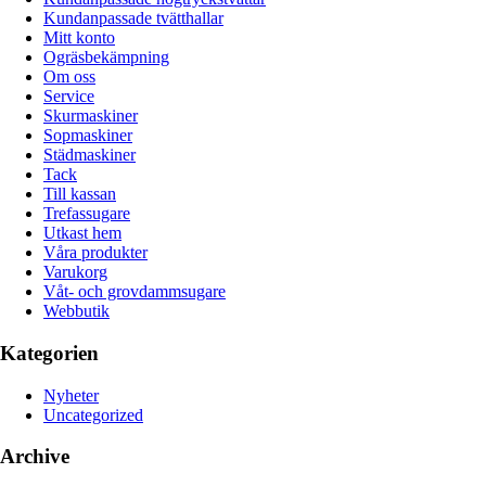
Kundanpassade tvätthallar
Mitt konto
Ogräsbekämpning
Om oss
Service
Skurmaskiner
Sopmaskiner
Städmaskiner
Tack
Till kassan
Trefassugare
Utkast hem
Våra produkter
Varukorg
Våt- och grovdammsugare
Webbutik
Kategorien
Nyheter
Uncategorized
Archive