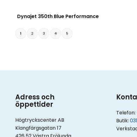
Dynajet 350th Blue Performance
1
2
3
4
5
Adress och
Konta
öppettider
Telefon:
Högtryckscenter AB
Butik:
031
Klangfärgsgatan 17
Verksta
426 52 Västra Frölunda