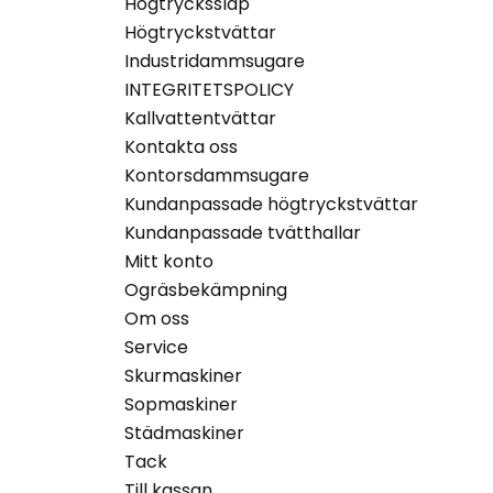
Högtryckssläp
Högtryckstvättar
Industridammsugare
INTEGRITETSPOLICY
Kallvattentvättar
Kontakta oss
Kontorsdammsugare
Kundanpassade högtryckstvättar
Kundanpassade tvätthallar
Mitt konto
Ogräsbekämpning
Om oss
Service
Skurmaskiner
Sopmaskiner
Städmaskiner
Tack
Till kassan