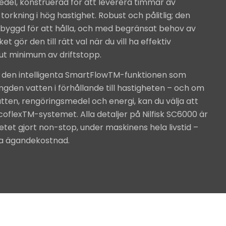
del, konstruerad för att leverera timmar av
orkning i hög hastighet. Robust och pålitlig; den
 byggd för att hålla, och med begränsat behov av
et gör den till rätt val när du vill ha effektiv
ut minimum av driftstopp.
 den intelligenta SmartFlowTM-funktionen som
gden vatten i förhållande till hastigheten – och om
atten, rengöringsmedel och energi, kan du välja att
flexTM-systemet. Alla detaljer på Nilfisk SC6000 är
etet gjort non-stop, under maskinens hela livstid –
la ägandekostnad.