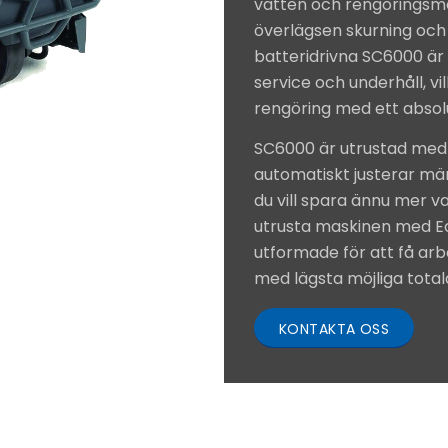
vatten och rengöringsme
överlägsen skurning och t
batteridrivna SC6000 är
service och underhåll, vilk
rengöring med ett absol
SC6000 är utrustad med
automatiskt justerar män
du vill spara ännu mer v
utrusta maskinen med Eco
utformade för att få arb
med lägsta möjliga tota
KONTAKTA OSS