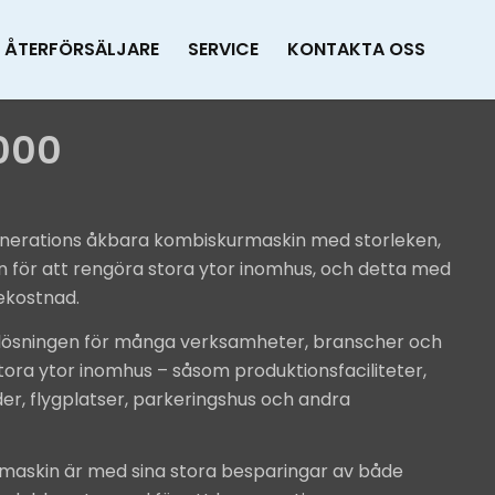
ÅTERFÖRSÄLJARE
SERVICE
KONTAKTA OSS
6000
nerations åkbara kombiskurmaskin med storleken,
n för att rengöra stora ytor inomhus, och detta med
ekostnad.
 lösningen för många verksamheter, branscher och
ora ytor inomhus – såsom produktionsfaciliteter,
er, flygplatser, parkeringshus och andra
maskin är med sina stora besparingar av både