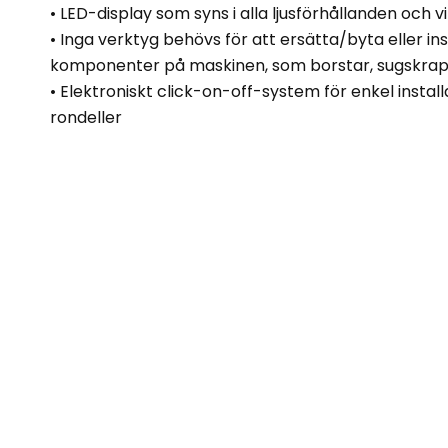
• LED-display som syns i alla ljusförhållanden och v
• Inga verktyg behövs för att ersätta/byta eller in
komponenter på maskinen, som borstar, sugskrapa
• Elektroniskt click-on-off-system för enkel instal
rondeller