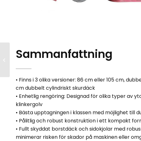
Sammanfattning
Nilfisk SW8000
• Finns i 3 olika versioner: 86 cm eller 105 cm, dubb
cm dubbelt cylindriskt skurdäck
• Enhetlig rengöring: Designad för olika typer av ytor
klinkergolv
• Bästa upptagningen i klassen med möjlighet till
• Pålitlig och robust konstruktion i ett kompakt fo
• Fullt skyddat borstdäck och sidokjolar med robu
minimerar risken för skador på maskinen eller om