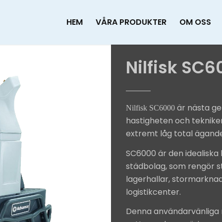
HEM
VÅRA PRODUKTER
OM OSS
Nilfisk SC
är nästa ge
Nilfisk SC6000
hastigheten och teknike
extremt låg total ägand
SC6000 är den idealiska
städbolag, som rengör st
lagerhallar, stormarknad
logistikcenter.
Denna användarvänliga 