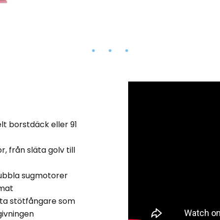
elt borstdäck eller 91
, från släta golv till
 dubbla sugmotorer
rmat
sta stötfångare som
givningen