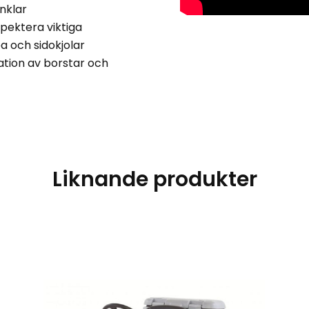
inklar
spektera viktiga
 och sidokjolar
lation av borstar och
Liknande produkter