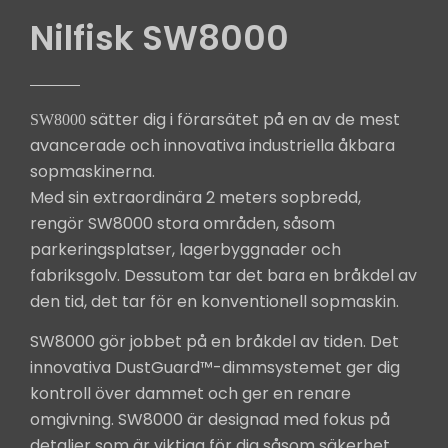
Nilfisk SW8000
sätter dig i förarsätet på en av de mest
SW8000
avancerade och innovativa industriella åkbara
sopmaskinerna.
Med sin extraordinära 2 meters sopbredd,
rengör SW8000 stora områden, såsom
parkeringsplatser, lagerbyggnader och
fabriksgolv. Dessutom tar det bara en bråkdel av
den tid, det tar för en konventionell sopmaskin.
SW8000 gör jobbet på en bråkdel av tiden. Det
innovativa DustGuard™-dimmsystemet ger dig
kontroll över dammet och ger en renare
omgivning. SW8000 är designad med fokus på
detaljer som är viktiga för dig såsom säkerhet,