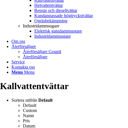
Kallvattentvättar
Hetvattentvättar
Bensin och dieseltvättar
Kundanpassade högtryckstvättar
Ogräsbekämpning
Industridammsugare
Elektrisk gatudammsugare
Industridammsugare
Om oss
Återförsäljare
Återförsäljare Goupil
Återförsäljare
Service
Kontakta oss
Menu
Menu
Kallvattentvättar
Sortera utifrån
Default
Default
Custom
Namn
Pris
Datum