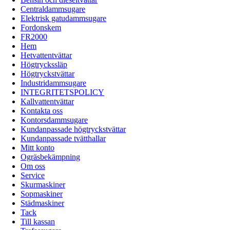
Centraldammsugare
Elektrisk gatudammsugare
Fordonskem
FR2000
Hem
Hetvattentvättar
Högtryckssläp
Högtryckstvättar
Industridammsugare
INTEGRITETSPOLICY
Kallvattentvättar
Kontakta oss
Kontorsdammsugare
Kundanpassade högtryckstvättar
Kundanpassade tvätthallar
Mitt konto
Ogräsbekämpning
Om oss
Service
Skurmaskiner
Sopmaskiner
Städmaskiner
Tack
Till kassan