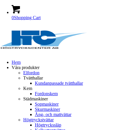
0
Shopping Cart
Hem
Våra produkter
Elfordon
Tvätthallar
Kundanpassade tvätthallar
Kem
Fordonskem
Städmaskiner
Sopmaskiner
Skurmaskiner
Ång- och mattvättar
Högtryckstvättar
Högtryckssläp